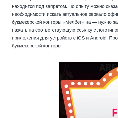
находится под запретом. По опыту можно сказат
необходимости искать актуальное зеркало офи
букмекерской конторы «Мелбет» на — нужно за
нажать на соответствующую ссылку с логотипо
приложения для устройств с iOS и Android. Пр
букмекерской конторы.