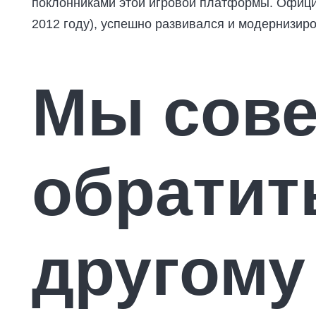
поклонниками этой игровой платформы.
Офици
2012 году), успешно развивался и модернизир
Мы сове
обратит
другому