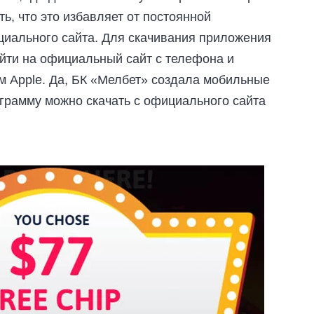
ь, что это избавляет от постоянной
циального сайта. Для скачивания приложения
йти на официальный сайт с телефона и
м Apple. Да, БК «Мелбет» создала мобильные
ограмму можно скачать с официального сайта