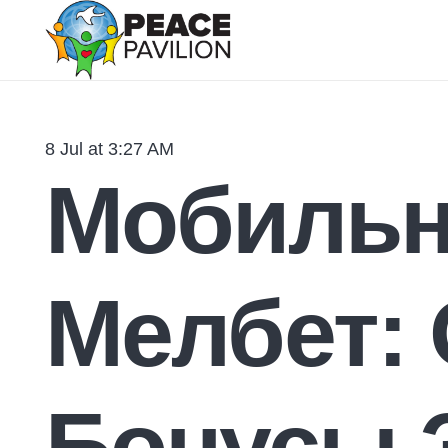
8 Jul at 3:27 AM
Мобильн
Мелбет: 
Бонусы З