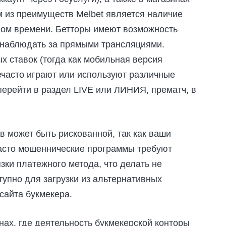
м из преимуществ Melbet является наличие
ном времени. Бетторы имеют возможность
же наблюдать за прямыми трансляциями.
 ставок (тогда как мобильная версия
ечасто играют или используют различные
перейти в раздел LIVE или ЛИНИЯ, прематч, в
в может быть рискованной, так как ваши
Часто мошеннические программы требуют
зки платежного метода, что делать не
упно для загрузки из альтернативных
сайта букмекера.
нах, где деятельность букмекерской конторы