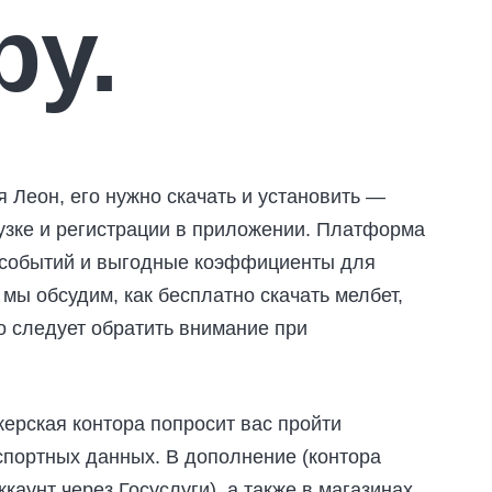
ру.
Леон, его нужно скачать и установить —
рузке и регистрации в приложении. Платформа
 событий и выгодные коэффициенты для
 мы обсудим, как бесплатно скачать мелбет,
о следует обратить внимание при
ерская контора попросит вас пройти
спортных данных. В дополнение (контора
аунт через Госуслуги), а также в магазинах