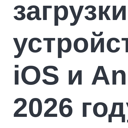
загрузки
устройс
iOS и An
2026 год